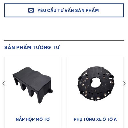
YÊU CẦU TƯ VẤN SẢN PHẨM
SẢN PHẨM TƯƠNG TỰ
NẮP HỘP MÔ TƠ
PHỤ TÙNG XE Ô TÔ A