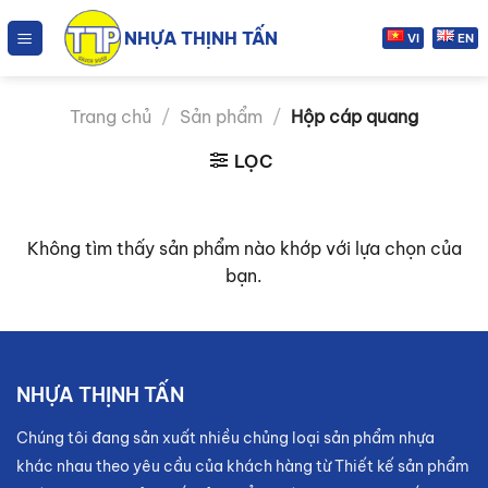
Chuyển
NHỰA THỊNH TẤN
đến
VI
EN
nội
dung
Trang chủ
/
Sản phẩm
/
Hộp cáp quang
LỌC
Không tìm thấy sản phẩm nào khớp với lựa chọn của
bạn.
NHỰA THỊNH TẤN
Chúng tôi đang sản xuất nhiều chủng loại sản phẩm nhựa
khác nhau theo yêu cầu của khách hàng từ Thiết kế sản phẩm