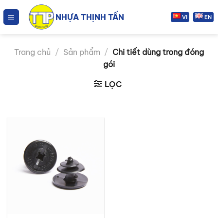
Chuyển
NHỰA THỊNH TẤN
đến
VI
EN
nội
dung
Trang chủ
/
Sản phẩm
/
Chi tiết dùng trong đóng
gói
LỌC