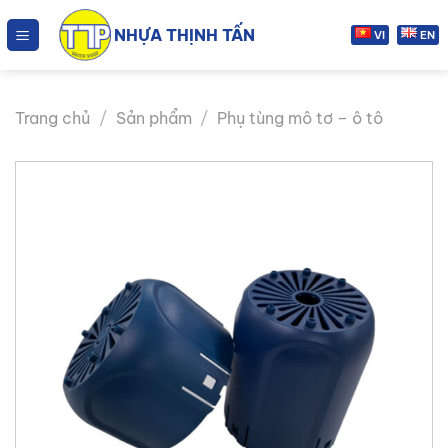
Chuyển
NHỰA THỊNH TẤN
đến
VI
EN
nội
dung
Trang chủ
/
Sản phẩm
/
Phụ tùng mô tơ – ô tô