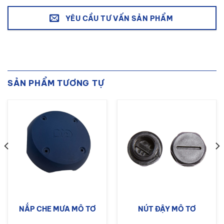
YÊU CẦU TƯ VẤN SẢN PHẨM
SẢN PHẨM TƯƠNG TỰ
NẮP CHE MƯA MÔ TƠ
NÚT ĐẬY MÔ TƠ