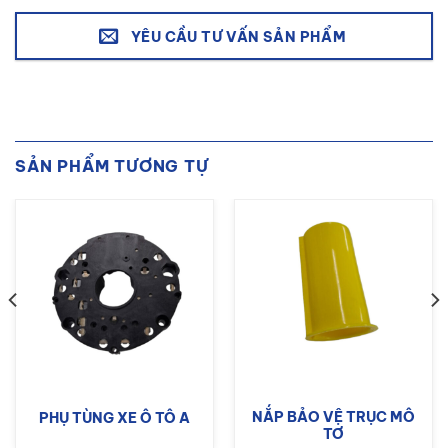
YÊU CẦU TƯ VẤN SẢN PHẨM
SẢN PHẨM TƯƠNG TỰ
NẮP BẢO VỆ TRỤC MÔ
PHỤ TÙNG XE Ô TÔ A
TƠ