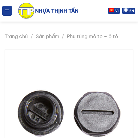
Chuyển
NHỰA THỊNH TẤN
đến
VI
EN
nội
dung
Trang chủ
/
Sản phẩm
/
Phụ tùng mô tơ – ô tô