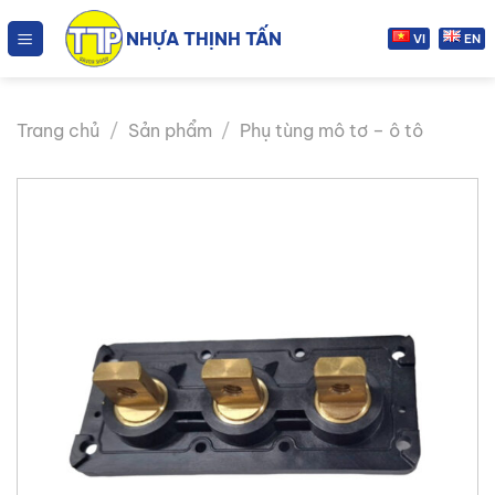
Chuyển
NHỰA THỊNH TẤN
đến
VI
EN
nội
dung
Trang chủ
/
Sản phẩm
/
Phụ tùng mô tơ – ô tô