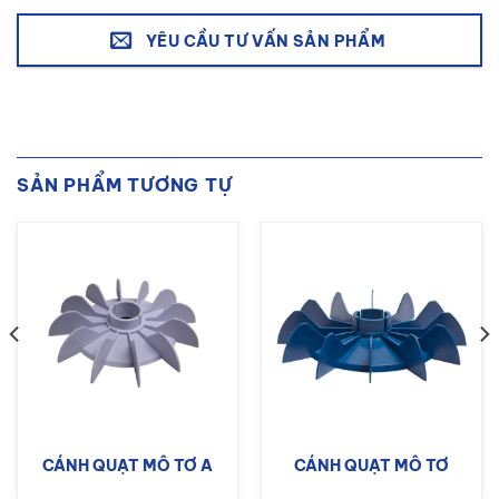
YÊU CẦU TƯ VẤN SẢN PHẨM
SẢN PHẨM TƯƠNG TỰ
CÁNH QUẠT MÔ TƠ A
CÁNH QUẠT MÔ TƠ