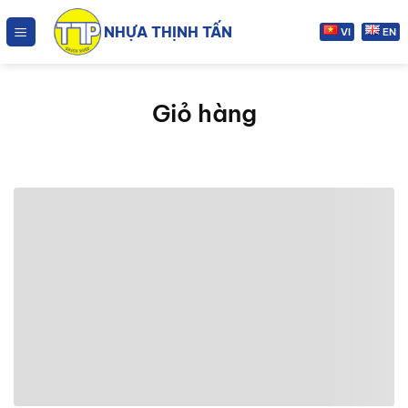
Chuyển
NHỰA THỊNH TẤN
đến
VI
EN
nội
dung
Giỏ hàng